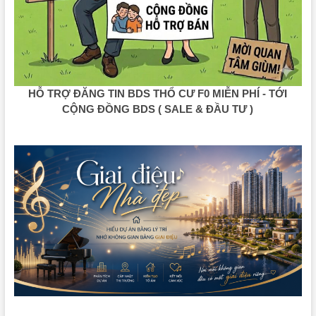
HỖ TRỢ ĐĂNG TIN BDS THỔ CƯ F0 MIỄN PHÍ - TỚI
CỘNG ĐỒNG BDS ( SALE & ĐẦU TƯ )