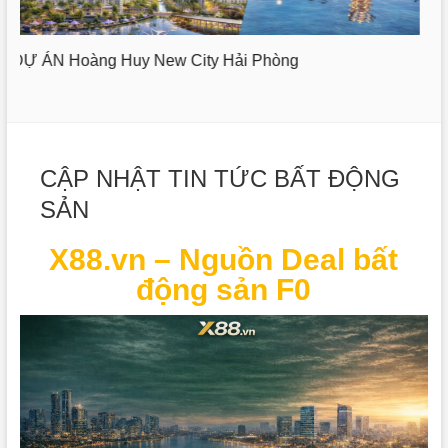
Dự án VIN Dương Kinh Hải Phòng – Vinhomes Golden
City
CẬP NHẬT TIN TỨC BẤT ĐỘNG
SẢN
X88.vn – Nguồn Deal bất
động sản F0