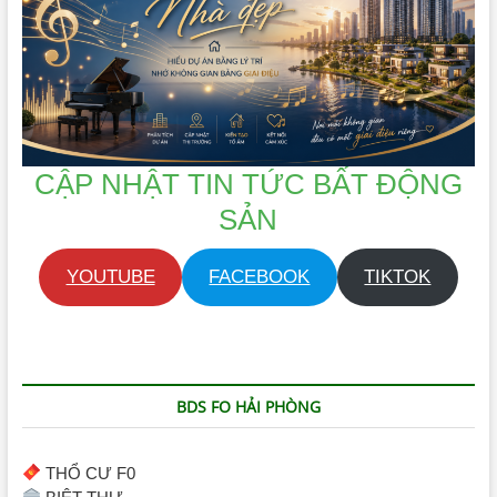
CẬP NHẬT TIN TỨC BẤT ĐỘNG
SẢN
YOUTUBE
FACEBOOK
TIKTOK
BDS FO HẢI PHÒNG
THỔ CƯ F0