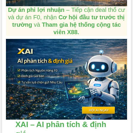
Dự án phi lợi nhuận
– Tiếp cận deal thổ cư
và dự án F0, nhận
Cơ hội đầu tư trước thị
trường
và
Tham gia hệ thống cộng tác
viên X88.
XAI – AI phân tích & định