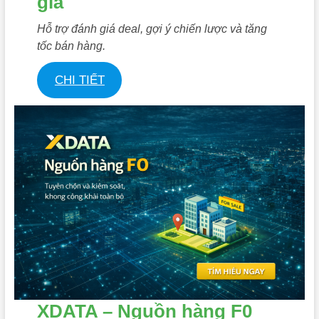
giá
Hỗ trợ đánh giá deal, gợi ý chiến lược và tăng
tốc bán hàng.
CHI TIẾT
XDATA – Nguồn hàng F0