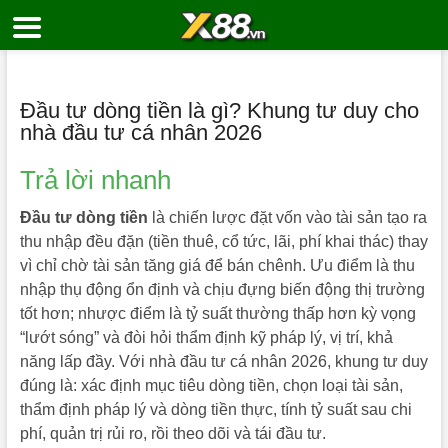
Skip
to
content
Đầu tư dòng tiền là gì? Khung tư duy cho
nhà đầu tư cá nhân 2026
Trả lời nhanh
Đầu tư dòng tiền
là chiến lược đặt vốn vào tài sản tạo ra
thu nhập đều đặn (tiền thuê, cổ tức, lãi, phí khai thác) thay
vì chỉ chờ tài sản tăng giá để bán chênh. Ưu điểm là thu
nhập thụ động ổn định và chịu đựng biến động thị trường
tốt hơn; nhược điểm là tỷ suất thường thấp hơn kỳ vọng
“lướt sóng” và đòi hỏi thẩm định kỹ pháp lý, vị trí, khả
năng lấp đầy. Với nhà đầu tư cá nhân 2026, khung tư duy
đúng là: xác định mục tiêu dòng tiền, chọn loại tài sản,
thẩm định pháp lý và dòng tiền thực, tính tỷ suất sau chi
phí, quản trị rủi ro, rồi theo dõi và tái đầu tư.