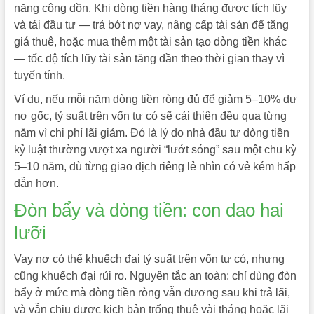
năng cộng dồn. Khi dòng tiền hàng tháng được tích lũy
và tái đầu tư — trả bớt nợ vay, nâng cấp tài sản để tăng
giá thuê, hoặc mua thêm một tài sản tạo dòng tiền khác
— tốc độ tích lũy tài sản tăng dần theo thời gian thay vì
tuyến tính.
Ví dụ, nếu mỗi năm dòng tiền ròng đủ để giảm 5–10% dư
nợ gốc, tỷ suất trên vốn tự có sẽ cải thiện đều qua từng
năm vì chi phí lãi giảm. Đó là lý do nhà đầu tư dòng tiền
kỷ luật thường vượt xa người “lướt sóng” sau một chu kỳ
5–10 năm, dù từng giao dịch riêng lẻ nhìn có vẻ kém hấp
dẫn hơn.
Đòn bẩy và dòng tiền: con dao hai
lưỡi
Vay nợ có thể khuếch đại tỷ suất trên vốn tự có, nhưng
cũng khuếch đại rủi ro. Nguyên tắc an toàn: chỉ dùng đòn
bẩy ở mức mà dòng tiền ròng vẫn dương sau khi trả lãi,
và vẫn chịu được kịch bản trống thuê vài tháng hoặc lãi