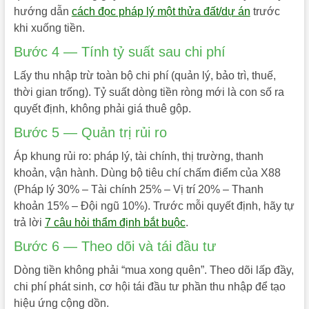
hướng dẫn
cách đọc pháp lý một thửa đất/dự án
trước
khi xuống tiền.
Bước 4 — Tính tỷ suất sau chi phí
Lấy thu nhập trừ toàn bộ chi phí (quản lý, bảo trì, thuế,
thời gian trống). Tỷ suất dòng tiền ròng mới là con số ra
quyết định, không phải giá thuê gộp.
Bước 5 — Quản trị rủi ro
Áp khung rủi ro: pháp lý, tài chính, thị trường, thanh
khoản, vận hành. Dùng bộ tiêu chí chấm điểm của X88
(Pháp lý 30% – Tài chính 25% – Vị trí 20% – Thanh
khoản 15% – Đội ngũ 10%). Trước mỗi quyết định, hãy tự
trả lời
7 câu hỏi thẩm định bắt buộc
.
Bước 6 — Theo dõi và tái đầu tư
Dòng tiền không phải “mua xong quên”. Theo dõi lấp đầy,
chi phí phát sinh, cơ hội tái đầu tư phần thu nhập để tạo
hiệu ứng cộng dồn.