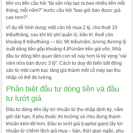
tiền ưu tiên câu hỏi “tài sản này tạo ra bao nhiêu tiền mỗi
tháng, mỗi năm?” trước câu hỏi “bao giờ bán được giá
cao hơn?”.
Ví dụ dễ hình dung: một căn hộ mua 2 tỷ, cho thuê 10
triệu/tháng, sau khi trừ phí quản lý, bảo trì, thuế còn
khoảng 8 triệu/tháng — tức 96 triệu/năm, tương đương tỷ
suất dòng tiền gộp khoảng 4,8%/năm trên giá vốn. Nhà
đầu tư dòng tiền quan tâm con số này hơn là kỳ vọng “vài
năm nữa bán được 3 tỷ”. Cách tư duy đó biến bất động
sản từ một canh bạc tăng giá thành một cỗ máy tạo thu
nhập có thể đo lường.
Phân biệt đầu tư dòng tiền và đầu
tư lướt giá
Đầu tư dòng tiền lấy lợi nhuận từ thu nhập định kỳ, nắm
giữ dài hạn, ít phụ thuộc thị trường và chịu đựng thanh
khoản kém tốt hơn. Đầu tư lướt giá (capital gain) lấy lợi
nhuận từ chênh lệch giá mua – bán, thời gian ngắn, phụ