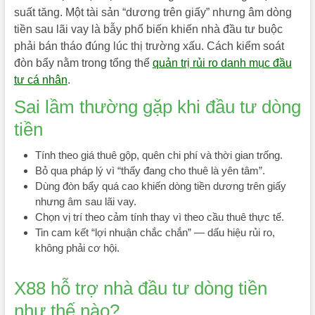
suất tăng. Một tài sản “dương trên giấy” nhưng âm dòng
tiền sau lãi vay là bẫy phổ biến khiến nhà đầu tư buộc
phải bán tháo đúng lúc thị trường xấu. Cách kiểm soát
đòn bẩy nằm trong tổng thể
quản trị rủi ro danh mục đầu
tư cá nhân
.
Sai lầm thường gặp khi đầu tư dòng
tiền
Tính theo giá thuê gộp, quên chi phí và thời gian trống.
Bỏ qua pháp lý vì “thấy đang cho thuê là yên tâm”.
Dùng đòn bẩy quá cao khiến dòng tiền dương trên giấy
nhưng âm sau lãi vay.
Chọn vị trí theo cảm tính thay vì theo cầu thuê thực tế.
Tin cam kết “lợi nhuận chắc chắn” — dấu hiệu rủi ro,
không phải cơ hội.
X88 hỗ trợ nhà đầu tư dòng tiền
như thế nào?