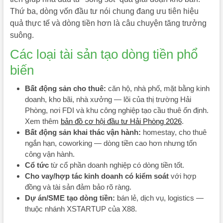
Thứ ba, dòng vốn đầu tư nói chung đang ưu tiên hiệu
quả thực tế và dòng tiền hơn là câu chuyện tăng trưởng
suông.
Các loại tài sản tạo dòng tiền phổ
biến
Bất động sản cho thuê:
căn hộ, nhà phố, mặt bằng kinh
doanh, kho bãi, nhà xưởng — lõi của thị trường Hải
Phòng, nơi FDI và khu công nghiệp tạo cầu thuê ổn định.
Xem thêm
bản đồ cơ hội đầu tư Hải Phòng 2026
.
Bất động sản khai thác vận hành:
homestay, cho thuê
ngắn hạn, coworking — dòng tiền cao hơn nhưng tốn
công vận hành.
Cổ tức
từ cổ phần doanh nghiệp có dòng tiền tốt.
Cho vay/hợp tác kinh doanh có kiểm soát
với hợp
đồng và tài sản đảm bảo rõ ràng.
Dự án/SME tạo dòng tiền:
bán lẻ, dịch vụ, logistics —
thuộc nhánh XSTARTUP của X88.