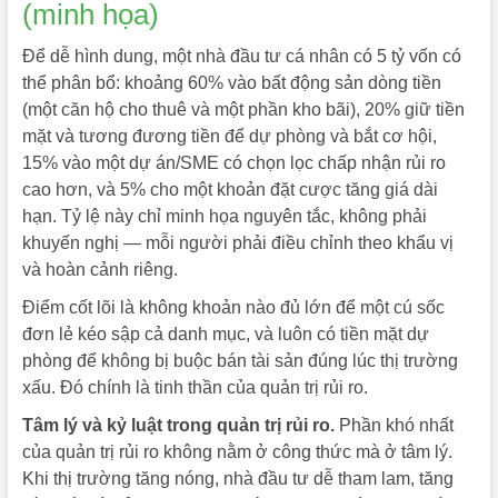
(minh họa)
Để dễ hình dung, một nhà đầu tư cá nhân có 5 tỷ vốn có
thể phân bổ: khoảng 60% vào bất động sản dòng tiền
(một căn hộ cho thuê và một phần kho bãi), 20% giữ tiền
mặt và tương đương tiền để dự phòng và bắt cơ hội,
15% vào một dự án/SME có chọn lọc chấp nhận rủi ro
cao hơn, và 5% cho một khoản đặt cược tăng giá dài
hạn. Tỷ lệ này chỉ minh họa nguyên tắc, không phải
khuyến nghị — mỗi người phải điều chỉnh theo khẩu vị
và hoàn cảnh riêng.
Điểm cốt lõi là không khoản nào đủ lớn để một cú sốc
đơn lẻ kéo sập cả danh mục, và luôn có tiền mặt dự
phòng để không bị buộc bán tài sản đúng lúc thị trường
xấu. Đó chính là tinh thần của quản trị rủi ro.
Tâm lý và kỷ luật trong quản trị rủi ro.
Phần khó nhất
của quản trị rủi ro không nằm ở công thức mà ở tâm lý.
Khi thị trường tăng nóng, nhà đầu tư dễ tham lam, tăng