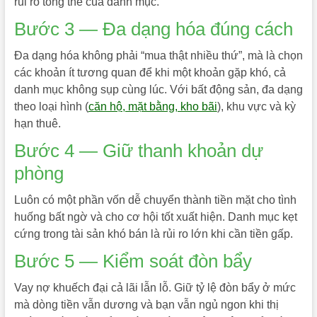
rủi ro tổng thể của danh mục.
Bước 3 — Đa dạng hóa đúng cách
Đa dạng hóa không phải “mua thật nhiều thứ”, mà là chọn
các khoản ít tương quan để khi một khoản gặp khó, cả
danh mục không sụp cùng lúc. Với bất động sản, đa dạng
theo loại hình (
căn hộ, mặt bằng, kho bãi
), khu vực và kỳ
hạn thuê.
Bước 4 — Giữ thanh khoản dự
phòng
Luôn có một phần vốn dễ chuyển thành tiền mặt cho tình
huống bất ngờ và cho cơ hội tốt xuất hiện. Danh mục kẹt
cứng trong tài sản khó bán là rủi ro lớn khi cần tiền gấp.
Bước 5 — Kiểm soát đòn bẩy
Vay nợ khuếch đại cả lãi lẫn lỗ. Giữ tỷ lệ đòn bẩy ở mức
mà dòng tiền vẫn dương và bạn vẫn ngủ ngon khi thị