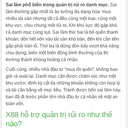
Sai lầm phổ biến trong quản trị rủi ro danh mục.
Sai
lầm thường gặp nhất là ảo tưởng đa dạng hóa: mua
nhiều tài sản nhưng tất cả đều cùng một loại, cùng một
khu vực, chịu chung một rủi ro. Khi khu vực đó gặp khó,
cả danh mục cùng sụt. Sai lầm thứ hai là bỏ quên thanh
khoản: dồn hết vốn vào tài sản khó bán, đến khi cần tiền
gấp phải bán lỗ. Thứ ba là dùng đòn bẩy vượt khả năng
chịu đựng, biến một biến động bình thường của thị
trường thành khủng hoảng cá nhân.
Cuối cùng, nhiều nhà đầu tư “mua rồi quên”, không bao
giờ rà soát lại. Danh mục cần được chăm sóc như một
khu vườn: định kỳ cắt tỉa những khoản không còn hợp lý
và tái cân bằng về mục tiêu. Tránh được bốn sai lầm này,
bạn đã đi trước phần lớn nhà đầu tư cá nhân về mặt an
toàn vốn.
X88 hỗ trợ quản trị rủi ro như thế
nào?