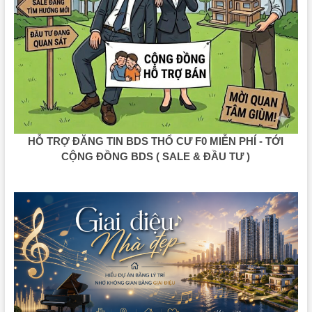
HỖ TRỢ ĐĂNG TIN BDS THỔ CƯ F0 MIỄN PHÍ - TỚI
CỘNG ĐỒNG BDS ( SALE & ĐẦU TƯ )