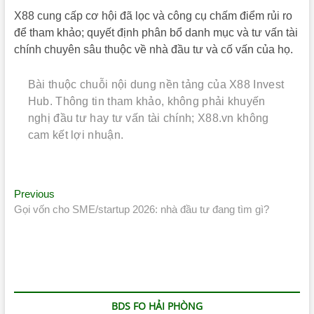
X88 cung cấp cơ hội đã lọc và công cụ chấm điểm rủi ro
để tham khảo; quyết định phân bổ danh mục và tư vấn tài
chính chuyên sâu thuộc về nhà đầu tư và cố vấn của họ.
Bài thuộc chuỗi nội dung nền tảng của X88 Invest
Hub. Thông tin tham khảo, không phải khuyến
nghị đầu tư hay tư vấn tài chính; X88.vn không
cam kết lợi nhuận.
Điều
Previous
Previous
post:
Gọi vốn cho SME/startup 2026: nhà đầu tư đang tìm gì?
hướng
bài
viết
BDS FO HẢI PHÒNG