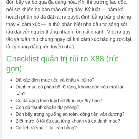
đòn bẩy và bỏ qua đa dạng hóa. Khi thị trường lao dốc,
nỗi sợ khiến họ bán tháo đúng đáy. Kỷ luật — bám kế
hoạch phân bổ đã đặt ra, ra quyết định bằng bằng chứng
thay vì cảm xúc — là thứ phân biệt nhà đầu tư sống sót
lâu dài với người thắng nhanh rồi mất nhanh. Viết ra quy
tắc và tuân thủ chúng ngay cả khi cảm xúc bảo ngược lại
là kỹ năng đáng rèn luyện nhất.
Checklist quản trị rủi ro X88 (rút
gọn)
Đã xác định mục tiêu và khẩu vị rủi ro?
Danh mục có phân bổ rõ ràng, không dồn vào một tài
sản?
Có đa dạng theo loại hình/khu vực/kỳ hạn?
Còn đủ thanh khoản dự phòng?
Đòn bẩy trong ngưỡng an toàn, dòng tiền vẫn dương?
Biết mức lỗ tối đa của từng khoản và cả danh mục?
Có lịch rà soát – tái cân bằng?