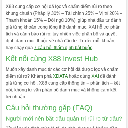
X88 cung cấp cơ hội đã lọc và chấm điểm rủi ro theo
khung chuẩn (Pháp lý 30% – Tài chính 25% – Vị trí 20% –
Thanh khoản 15% – Đội ngũ 10%), giúp nhà đầu tư đánh
giá từng khoản trong tổng thể danh mục. XAI hỗ trợ phân
tích và cảnh báo rủi ro; tuy nhiên việc phân bổ và quyết
định danh mục thuộc về nhà đầu tư. Trước mỗi khoản,
hãy chạy qua
7 câu hỏi thẩm định bắt buộc
.
Kết nối cùng X88 Invest Hub
Muốn xây danh mục từ các cơ hội đã được lọc và chấm
điểm rủi ro? Khám phá
XDATA
hoặc dùng
XAI
để đánh
giá từng cơ hội. X88 cung cấp thông tin – phân tích – kết
nối, không tư vấn phân bổ danh mục và không cam kết
lợi nhuận.
Câu hỏi thường gặp (FAQ)
Người mới nên bắt đầu quản trị rủi ro từ đâu?