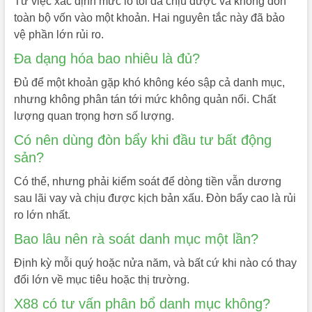
Từ việc xác định mức lỗ tối đa chịu được và không dồn
toàn bộ vốn vào một khoản. Hai nguyên tắc này đã bảo
vệ phần lớn rủi ro.
Đa dạng hóa bao nhiêu là đủ?
Đủ để một khoản gặp khó không kéo sập cả danh mục,
nhưng không phân tán tới mức không quản nổi. Chất
lượng quan trọng hơn số lượng.
Có nên dùng đòn bẩy khi đầu tư bất động
sản?
Có thể, nhưng phải kiểm soát để dòng tiền vẫn dương
sau lãi vay và chịu được kịch bản xấu. Đòn bẩy cao là rủi
ro lớn nhất.
Bao lâu nên rà soát danh mục một lần?
Định kỳ mỗi quý hoặc nửa năm, và bất cứ khi nào có thay
đổi lớn về mục tiêu hoặc thị trường.
X88 có tư vấn phân bổ danh mục không?